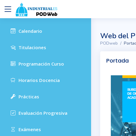
Calendario
Web del P
PODweb
Porta
Titulaciones
Portada
Programación Curso
Horarios Docencia
Prácticas
Evaluación Progresiva
Exámenes