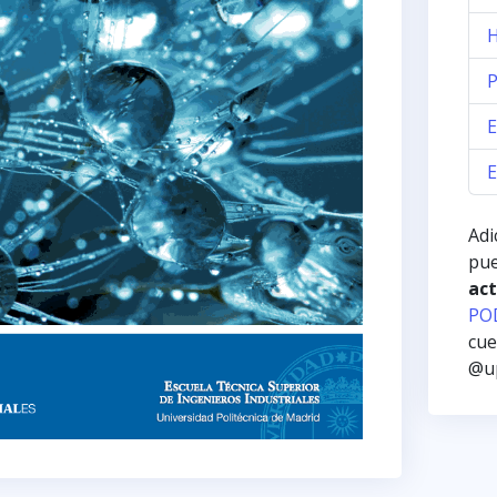
H
P
E
Adi
pue
act
PO
cue
@up