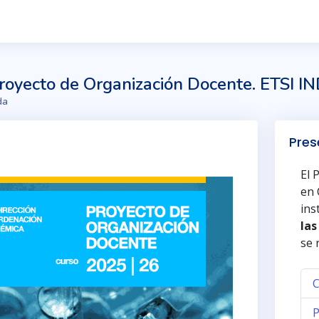
royecto de Organización Docente. ETS
da
Pres
El 
en 
ins
las
se 
C
P